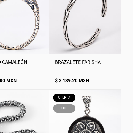
O CAMALEÓN
BRAZALETE FARISHA
Precio
.00 MXN
$ 3,139.20 MXN
normal
ETIQUETA
OFERTA
DEL
PRODUCTO:
ETIQUETA
TOP
DEL
PRODUCTO: