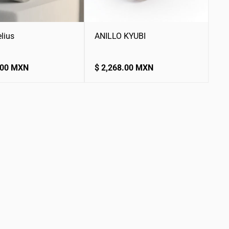
elius
ANILLO KYUBI
Precio
.00 MXN
$ 2,268.00 MXN
normal