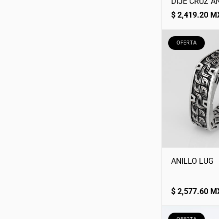
DIJE CRUZ AN
Precio
$ 2,419.20 
normal
ETIQUETA
OFERTA
DEL
PRODUCTO:
ANILLO LUG
Precio
$ 2,577.60 
normal
ETIQUETA