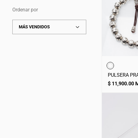
Ordenar por
Ordenar
por
PULSERA PR
Precio
$ 11,900.00
normal