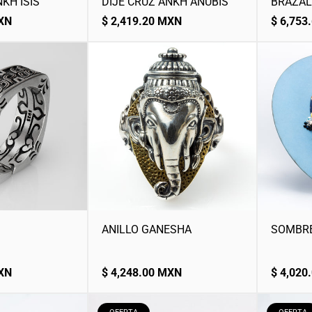
KH ISIS
DIJE CRUZ ANKH ANUBIS
BRAZAL
Precio
Precio
MXN
$ 2,419.20 MXN
$ 6,753
normal
normal
ANILLO GANESHA
SOMBR
Precio
Precio
MXN
$ 4,248.00 MXN
$ 4,020
normal
normal
ETIQUETA
ETIQUET