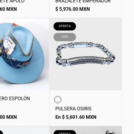
ETE APOLO
BRAZALETE EMPERADOR
Precio
.60 MXN
$ 5,976.00 MXN
normal
ETIQUETA
OFERTA
DEL
PRODUCTO:
ETIQUETA
TOP
DEL
PRODUCTO:
ERO ESPOLÓN
PULSERA OSIRIS
Precio
.00 MXN
En $ 5,601.60 MXN
normal
A
ETIQUETA