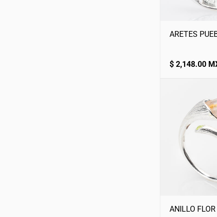
ARETES PUE
Precio
$ 2,148.00 
normal
ANILLO FLOR