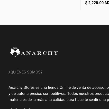
Precio
$ 2,220.00 
normal
¿QUIÉNES SOMOS?
Anarchy Stores es una tienda Online de venta de accesorio
y de autor a precios competitivos. Todos nuestros produc
materiales de la más alta calidad para hacerte sentir una 