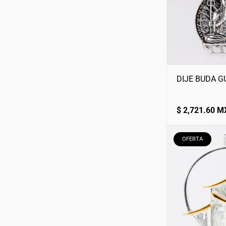
DIJE BUDA G
Precio
$ 2,721.60 
normal
ETIQUETA
OFERTA
DEL
PRODUCTO: