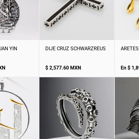
UAN YIN
DIJE CRUZ SCHWARZREUS
ARETES
Precio
Precio
MXN
$ 2,577.60 MXN
En $ 1,
normal
normal