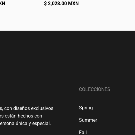
Precio
MXN
$ 2,028.00 MXN
normal
COLECCIONES
Spring
s, con diseños exclusivos
tos están hechos con
Summer
persona única y especial.
Fall