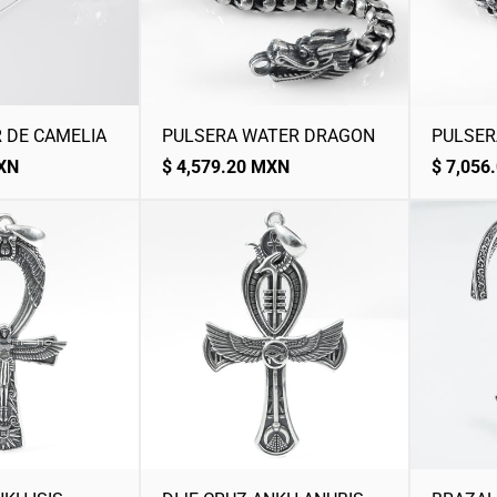
 DE CAMELIA
PULSERA WATER DRAGON
PULSER
Precio
Precio
MXN
$ 4,579.20 MXN
$ 7,056
normal
normal