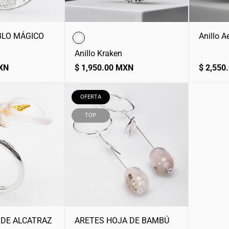
BLO MÁGICO
Anillo A
Anillo Kraken
Precio
Precio
MXN
$ 1,950.00 MXN
$ 2,550
normal
normal
ETIQUETA
OFERTA
DEL
PRODUCTO:
ETIQUETA
TOP
DEL
PRODUCTO:
 DE ALCATRAZ
ARETES HOJA DE BAMBÚ