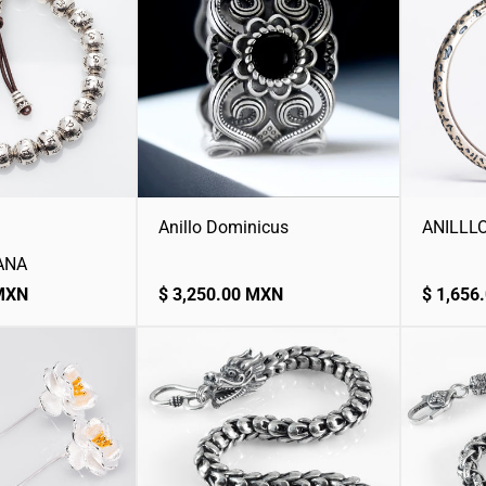
Anillo Dominicus
ANILLL
ANA
Precio
Precio
 MXN
$ 3,250.00 MXN
$ 1,656
normal
normal