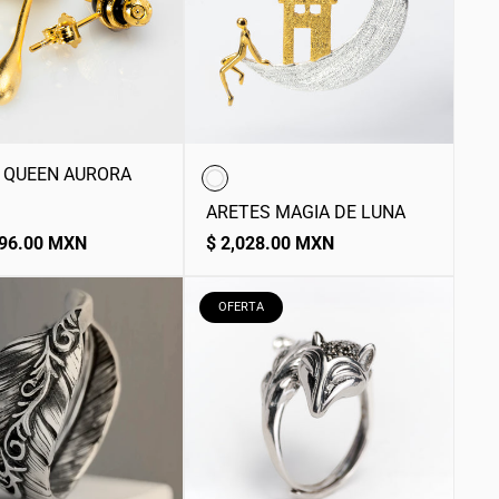
 QUEEN AURORA
ARETES MAGIA DE LUNA
Precio
896.00 MXN
$ 2,028.00 MXN
normal
ETIQUETA
OFERTA
DEL
PRODUCTO: