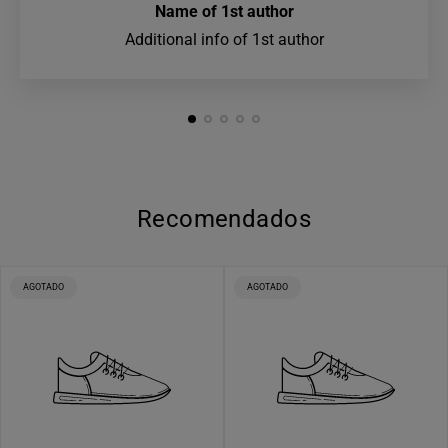
Name of 1st author
Additional info of 1st author
Recomendados
ETIQUETA
ETIQUETA
AGOTADO
AGOTADO
DEL
DEL
PRODUCTO:
PRODUCTO: