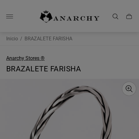
Logotipo
de
la
tienda"
Inicio
/
BRAZALETE FARISHA
Anarchy Stores ®
BRAZALETE FARISHA