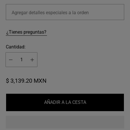
Agregar detalles especiales a la orden
¿Tienes preguntas?
Cantidad:
P
$ 3,139.20 MXN
r
e
AÑADIR A LA CESTA
c
i
o
n