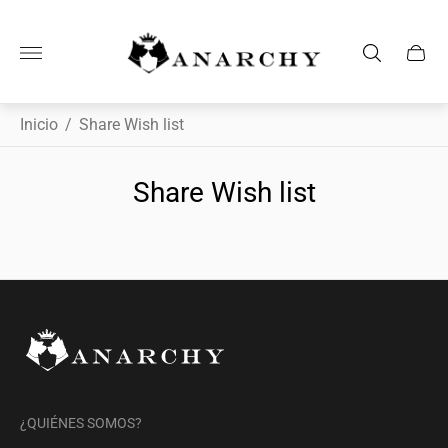
Logotipo
de
la
tienda"
Inicio
/
Share Wish list
Share Wish list
¿QUIÉNES SOMOS?