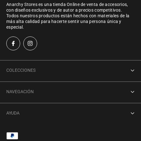
Anarchy Stores es una tienda Online de venta de accesorios,
con diseños exclusivos y de autor a precios competitivos.
Todos nuestros productos están hechos con materiales de la
más alta calidad para hacerte sentir una persona única y
especial.
COLECCIONES
Spring
NAVEGACIÓN
Summer
Inicio
Fall
AYUDA
Nuestra historia
Guía de Tallas
FAQ